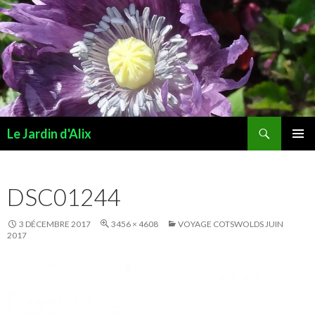
Recherche
Le Jardin d'Alix
ALLER AU CONTENU PRINCIPAL
MENU
PRINCI
DSC01244
3 DÉCEMBRE 2017
3456 × 4608
VOYAGE COTSWOLDS JUIN
2017