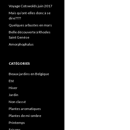
Voyage Cotswolds juin 2017
Mais qu’ont-elles donc à se
dire????
Quelques arbustes en mars
Belle découverte à Rhodes
Saint Genèse
Amorphophalus
CATÉGORIES
Beaux jardins en Belgique
Eté
Hiver
Jardin
Non classé
Plantes aromatiques
Plantes de mi-ombre
Printemps
Saisons