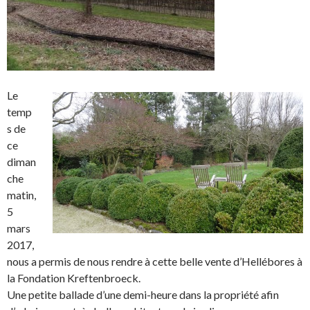
Le
temp
s de
ce
diman
che
matin,
5
mars
2017,
nous a permis de nous rendre à cette belle vente d’Hellébores à
la Fondation Kreftenbroeck.
Une petite ballade d’une demi-heure dans la propriété afin